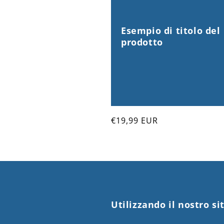
Esempio di titolo del
prodotto
Prezzo
€19,99 EUR
di
listino
Utilizzando il nostro si