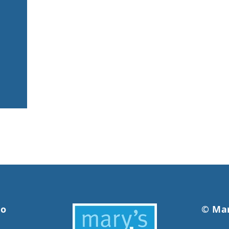
to
© Mar