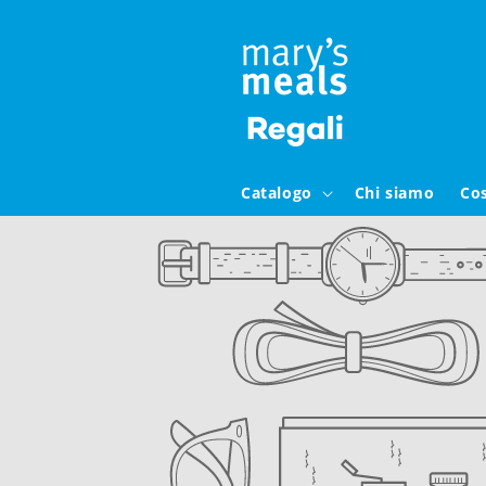
Vai
direttamente
ai contenuti
Catalogo
Chi siamo
Co