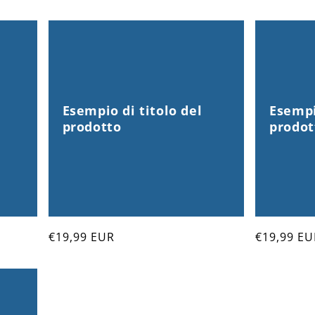
Esempio di titolo del
Esempi
prodotto
prodot
Prezzo
€19,99 EUR
Prezzo
€19,99 EU
di
di
listino
listino