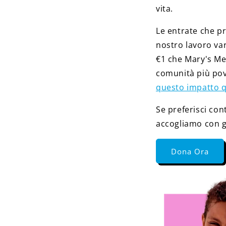
vita.
Le entrate che p
nostro lavoro va
€1 che Mary's Mea
comunità più po
questo impatto q
Se preferisci con
accogliamo con gr
Dona Ora