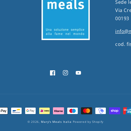
Sede l
Via Cr
00193
info@m
cod. f
Facebook
Instagram
YouTube
© 2026,
Mary's Meals Italia
Powered by Shopify
ento