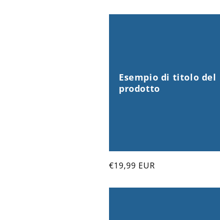
Esempio di titolo del
prodotto
Prezzo
€19,99 EUR
di
listino