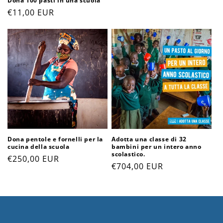
Dona 100 pasti in una scuola
listino
Prezzo
€11,00 EUR
di
listino
Dona pentole e fornelli per la
Adotta una classe di 32
cucina della scuola
bambini per un intero anno
scolastico.
Prezzo
€250,00 EUR
Prezzo
€704,00 EUR
di
di
listino
listino