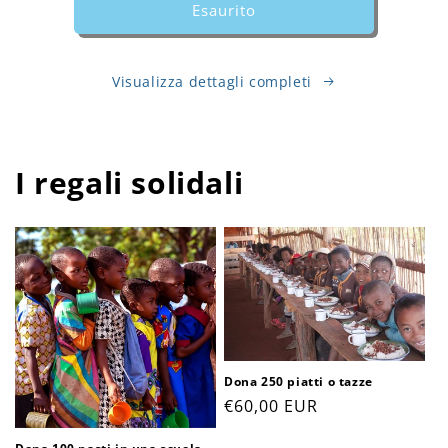
Esaurito
Visualizza dettagli completi
I regali solidali
Dona 250 piatti o tazze
Prezzo
€60,00 EUR
di