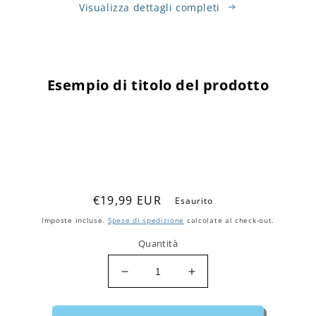
Visualizza dettagli completi
Passa alle
informazioni
Esempio di titolo del prodotto
sul prodotto
L’Angioletto della Speranza nasce dall'amore e dalla
passione di Barunka verso la missione di Mary’s Meals.
Un piccolo angioletto infatti ci permetterà di sfamare
un bambino per un anno intero! 💙
Prezzo
€19,99 EUR
Esaurito
di
Imposte incluse.
Spese di spedizione
calcolate al check-out.
listino
Quantità
Diminuisci
Aumenta
quantità
quantità
per
per