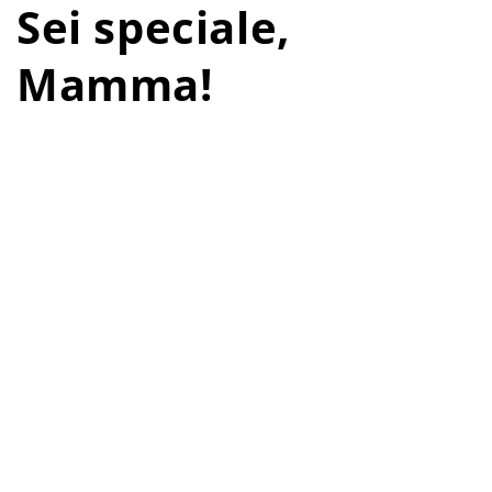
Sei speciale,
Mamma!
Auguri a tutte le Mamme!
Dalle nostre mamme, il cui cibo ci ha nutriti e confortati
per tutta l’infanzia, comprese quelle che fanno
volontariato e raccolgono fondi per noi, alle donne che
cucinano e servono i nostri pasti quotidiani ai bambini
nelle loro comunità locali, oggi vogliamo festeggiare
proprio
tutte le fantastiche mamme di Mary’s
Meals
.
I nostri progetti non esisterebbero senza l’
essenziale
contributo delle mamme
che si offrono volontarie
per preparare, cucinare e servire il cibo. Lo fanno in