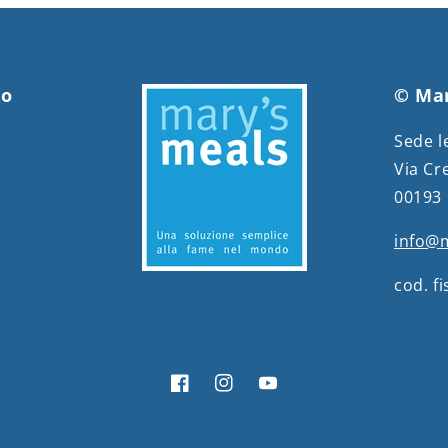
to
© Mar
Sede l
Via Cr
00193
info@m
cod. f
Facebook
Instagram
YouTube