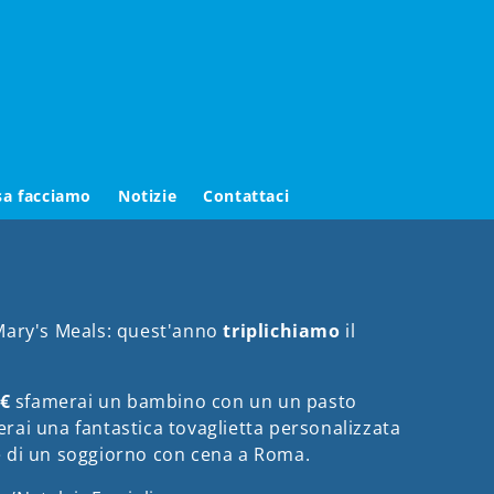
sa facciamo
Notizie
Contattaci
 Mary's Meals: quest'anno
triplichiamo
il
0€
sfamerai un bambino con un un pasto
erai una fantastica tovaglietta personalizzata
e di un soggiorno
con
cena a Roma.