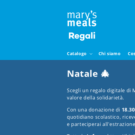
Vai
direttamente
ai contenuti
Catalogo
Chi siamo
Co
C
Natale 🎄
o
Scegli un regalo digitale di
l
valore della solidarietà.
l
Con una donazione di
18.3
quotidiano scolastico,
ricev
e
e partecip
erai
all'estrazion
z