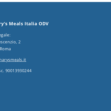
y's Meals Italia ODV
egale:
escenzio, 2
 Roma
arysmeals.it
isc. 90013930244